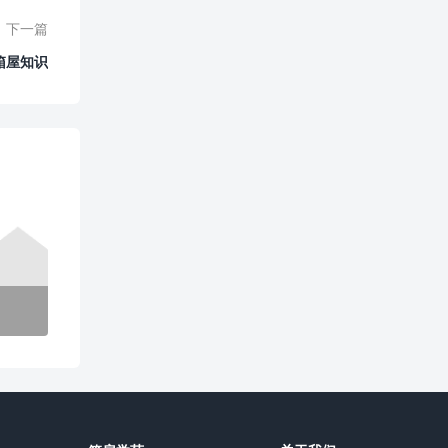
下一篇
箱屋知识