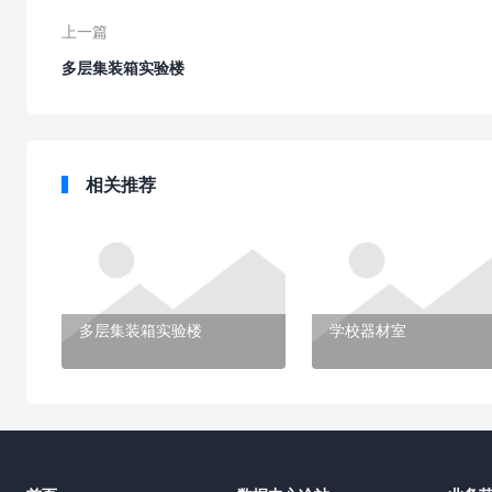
上一篇
多层集装箱实验楼
相关推荐
多层集装箱实验楼
学校器材室