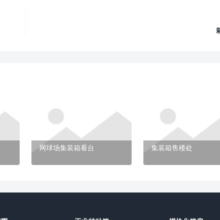
网球场集装箱看台
集装箱售楼处