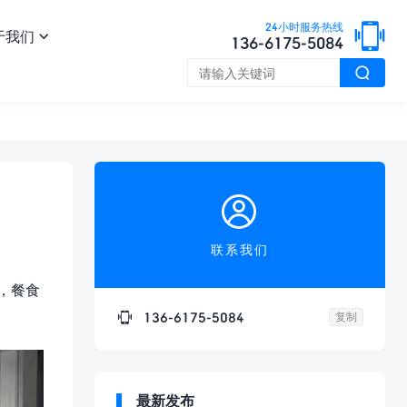

24小时服务热线
于我们

136-6175-5084


联系我们
，餐食

136-6175-5084
复制
最新发布