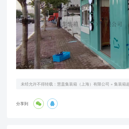
未经允许不得转载：
慧盖集装箱（上海）有限公司
»
集装箱


分享到