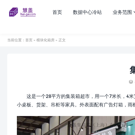
首页
数据中心冷站
业务范围
当前位置：
首页
»
模块化箱房
» 正文

这是一个28平方的集装箱超市，用一个7米长，4
小桌板、货架、吊柜等家具。外表面配有广告灯箱，雨