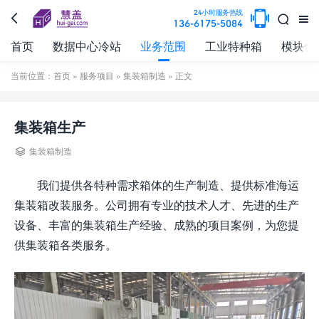

24小时服务热线



136-6175-5084
首页
数据中心冷站
业务范围
工业特种箱
模块化
当前位置：
首页
»
服务项目
»
集装箱制造
» 正文
集装箱生产

集装箱制造
我们提供各特种需求箱体的生产制造、提供标准海运
集装箱改装服务。公司拥有专业的技术人才、先进的生产
设备、丰富的集装箱生产经验、成熟的项目案例，为您提
供集装箱各类服务。